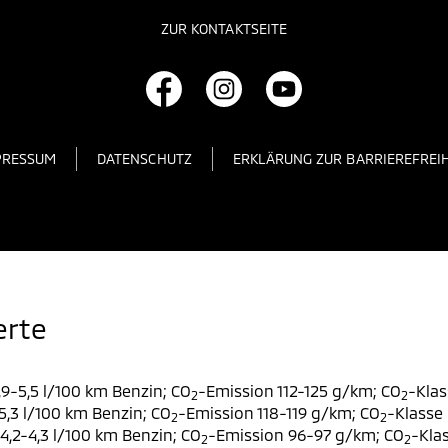
ZUR KONTAKTSEITE
PRESSUM
DATENSCHUTZ
ERKLÄRUNG ZUR BARRIEREFREIH
erte
9-5,5 l/100 km Benzin; CO
-Emission 112-125 g/km; CO
-Klas
2
2
,3 l/100 km Benzin; CO
-Emission 118-119 g/km; CO
-Klasse 
2
2
,2-4,3 l/100 km Benzin; CO
-Emission 96-97 g/km; CO
-Klas
2
2