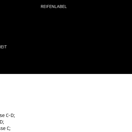
REIFENLABEL
EIT
se C-D;
D;
se C;