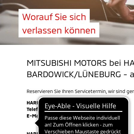
Worauf Sie sich
verlassen können
MITSUBISHI MOTORS bei 
BARDOWICK/LÜNEBURG - ausg
Reservieren Sie Ihren Servicetermin, wir sind ger
HARKE MOTORS Hamburg-Bergedorf
Telefon +49 (0) 40-735 935 0
E-Mail
bergedorf@harke-motors.de
HARKE MOTORS Bardowick/Lüneburg