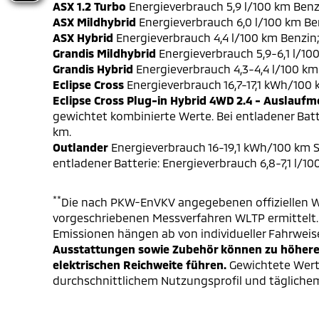
ASX 1.2 Turbo
Energieverbrauch 5,9 l/100 km Benz
ASX Mildhybrid
Energieverbrauch 6,0 l/100 km Be
ASX Hybrid
Energieverbrauch 4,4 l/100 km Benzin
Grandis Mildhybrid
Energieverbrauch 5,9-6,1 l/10
Grandis Hybrid
Energieverbrauch 4,3-4,4 l/100 km
Eclipse Cross
Energieverbrauch 16,7-17,1 kWh/100
Eclipse Cross Plug-in Hybrid 4WD 2.4 - Auslaufm
gewichtet kombinierte Werte. Bei entladener Batt
km.
Outlander
Energieverbrauch 16-19,1 kWh/100 km S
entladener Batterie: Energieverbrauch 6,8-7,1 l/1
**
Die nach PKW-EnVKV angegebenen offiziellen W
vorgeschriebenen Messverfahren WLTP ermittelt. D
Emissionen hängen ab von individueller Fahrweis
Ausstattungen sowie Zubehör können zu höheren
elektrischen Reichweite führen.
Gewichtete Werte
durchschnittlichem Nutzungsprofil und täglichem