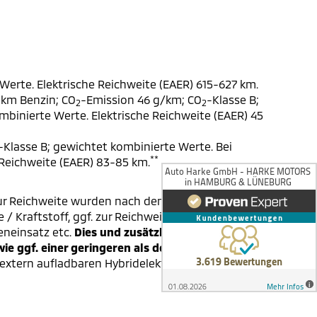
Werte. Elektrische Reichweite (EAER) 615-627 km.
 km Benzin; CO
-Emission 46 g/km; CO
-Klasse B;
2
2
ombinierte Werte. Elektrische Reichweite (EAER) 45
-Klasse B; gewichtet kombinierte Werte. Bei
**
 Reichweite (EAER) 83-85 km.
ur Reichweite wurden nach dem
/ Kraftstoff, ggf. zur Reichweite und den CO₂-
eneinsatz etc.
Dies und zusätzliche
e ggf. einer geringeren als der angegebenen
extern aufladbaren Hybridelektrofahrzeugen bei