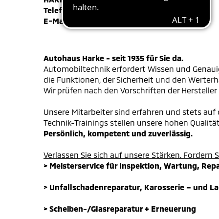
Telefon +49 (0) 4131 - 925 06-0
E-Mail
bardowick@harke-motors.de
Autohaus Harke - seit 1935 für Sie da.
Automobiltechnik erfordert Wissen und Genauig
die Funktionen, der Sicherheit und den Werterh
Wir prüfen nach den Vorschriften der Hersteller 
Unsere Mitarbeiter sind erfahren und stets au
Technik-Trainings stellen unsere hohen Qualitä
Persönlich, kompetent und zuverlässig.
Verlassen Sie sich auf unsere Stärken. Fordern S
> Meisterservice für Inspektion, Wartung, Rep
> Unfallschadenreparatur, Karosserie – und La
> Scheiben-/Glasreparatur + Erneuerung