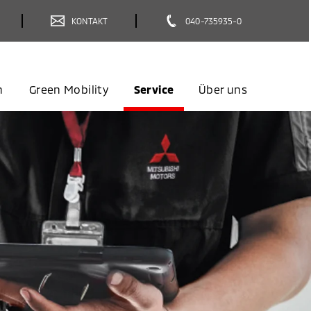
KONTAKT
040-735935-0
n
Green Mobility
Service
Über uns