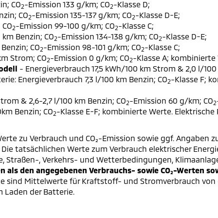
in; CO
-Emission 133 g/km; CO
-Klasse D;
2
2
nzin; CO
-Emission 135-137 g/km; CO
-Klasse D-E;
2
2
; CO
-Emission 99-100 g/km; CO
-Klasse C;
2
2
0 km Benzin; CO
-Emission 134-138 g/km; CO
-Klasse D-E;
2
2
 Benzin; CO
-Emission 98-101 g/km; CO
-Klasse C;
2
2
 km Strom; CO
-Emission 0 g/km; CO
-Klasse A; kombinierte 
2
2
odell
- Energieverbrauch 17,5 kWh/100 km Strom & 2,0 l/100
erie: Energieverbrauch 7,3 l/100 km Benzin; CO
-Klasse F; k
2
trom & 2,6-2,7 l/100 km Benzin; CO
-Emission 60 g/km; CO
2
2
00km Benzin; CO
-Klasse E-F; kombinierte Werte. Elektrische
2
erte zu Verbrauch und CO₂-Emission sowie ggf. Angaben z
ie tatsächlichen Werte zum Verbrauch elektrischer Energie 
e, Straßen-, Verkehrs- und Wetterbedingungen, Klimaanlag
 als den angegebenen Verbrauchs- sowie CO₂-Werten sowi
 sind Mittelwerte für Kraftstoff- und Stromverbrauch von 
 Laden der Batterie.